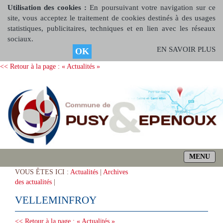
Utilisation des cookies :
En poursuivant votre navigation sur ce
site, vous acceptez le traitement de cookies destinés à des usages
statistiques, publicitaires, techniques et en lien avec les réseaux
sociaux.
EN SAVOIR PLUS
OK
<< Retour à la page : « Actualités »
MENU
VOUS ÊTES ICI :
Actualités
|
Archives
des actualités
|
VELLEMINFROY
<< Retour à la page : « Actualités »