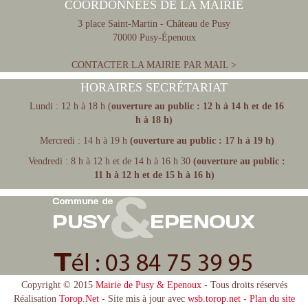
COORDONNÉES DE LA MAIRIE
3 place Saint-Martin - Château de Pusy
70000 Pusy-Épenoux
CONTACTER LA MAIRIE PAR MAIL >
HORAIRES SECRÉTARIAT
Lundi : 12 h à 18 h (
ouverture au public : 12 h à 14 h et de 16
h à 18 h)
Mercredi : 14 h à 19 h
(ouverture au public : 17 h à 19 h)
Vendredi : 8 h à 12 h et de 14 h à 16 h 30
(ouverture au public :
11 h à 12 h et de 15 h à 16 h)
Copyright © 2015
Mairie de Pusy & Epenoux
- Tous droits réservés
Réalisation
Torop.Net
- Site mis à jour avec
wsb.torop.net
-
Plan du site