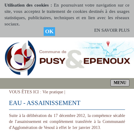
Utilisation des cookies :
En poursuivant votre navigation sur ce
site, vous acceptez le traitement de cookies destinés à des usages
statistiques, publicitaires, techniques et en lien avec les réseaux
sociaux.
EN SAVOIR PLUS
OK
MENU
VOUS ÊTES ICI :
Vie pratique |
EAU - ASSAINISSEMENT
Suite à la délibération du 17 décembre 2012, la compétence sécable
de l'assainissement est complètement transférée à la Communauté
d'Agglomération de Vesoul à effet le 1er janvier 2013.