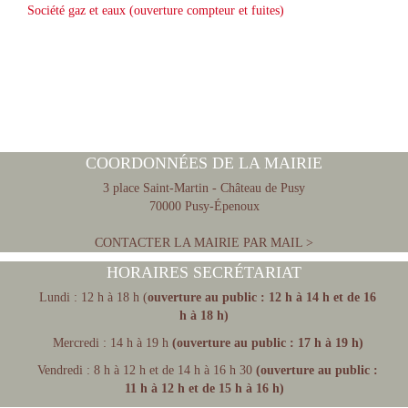
Société gaz et eaux (ouverture compteur et fuites)
COORDONNÉES DE LA MAIRIE
3 place Saint-Martin - Château de Pusy
70000 Pusy-Épenoux
CONTACTER LA MAIRIE PAR MAIL >
HORAIRES SECRÉTARIAT
Lundi : 12 h à 18 h (
ouverture au public : 12 h à 14 h et de 16
h à 18 h)
Mercredi : 14 h à 19 h
(ouverture au public : 17 h à 19 h)
Vendredi : 8 h à 12 h et de 14 h à 16 h 30
(ouverture au public :
11 h à 12 h et de 15 h à 16 h)