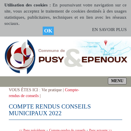
Utilisation des cookies :
En poursuivant votre navigation sur ce
site, vous acceptez le traitement de cookies destinés à des usages
statistiques, publicitaires, techniques et en lien avec les réseaux
sociaux.
EN SAVOIR PLUS
OK
MENU
VOUS ÊTES ICI :
Vie pratique |
Compte-
rendus de conseils
|
COMPTE RENDUS CONSEILS
MUNICIPAUX 2022
-
-
<< Page précédente
Compte-rendus de conseils
Page suivante >>