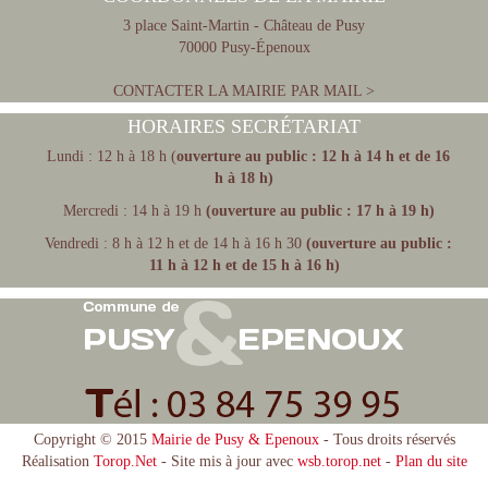
3 place Saint-Martin - Château de Pusy
70000 Pusy-Épenoux
CONTACTER LA MAIRIE PAR MAIL >
HORAIRES SECRÉTARIAT
Lundi : 12 h à 18 h (
ouverture au public : 12 h à 14 h et de 16
h à 18 h)
Mercredi : 14 h à 19 h
(ouverture au public : 17 h à 19 h)
Vendredi : 8 h à 12 h et de 14 h à 16 h 30
(ouverture au public :
11 h à 12 h et de 15 h à 16 h)
Copyright © 2015
Mairie de Pusy & Epenoux
- Tous droits réservés
Réalisation
Torop.Net
- Site mis à jour avec
wsb.torop.net
-
Plan du site