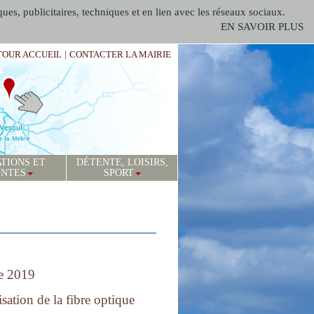
ques, publicitaires, techniques et en lien avec les réseaux sociaux.
EN SAVOIR PLUS
TOUR ACCUEIL
|
CONTACTER LA MAIRIE
TIONS ET
DÉTENTE, LOISIRS,
ENTES
SPORT
e 2019
isation de la fibre optique