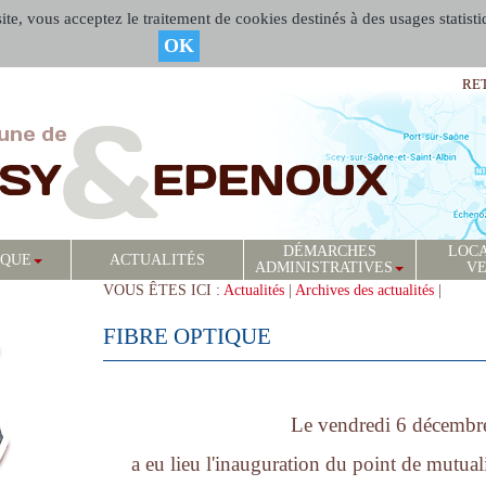
te, vous acceptez le traitement de cookies destinés à des usages statisti
OK
RE
DÉMARCHES
LOCA
IQUE
ACTUALITÉS
ADMINISTRATIVES
V
VOUS ÊTES ICI :
Actualités
|
Archives des actualités
|
FIBRE OPTIQUE
Le vendredi 6 décembr
a eu lieu l'inauguration du point de mutual