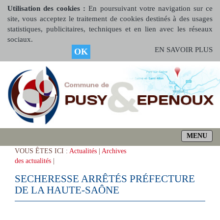
Utilisation des cookies :
En poursuivant votre navigation sur ce
site, vous acceptez le traitement de cookies destinés à des usages
statistiques, publicitaires, techniques et en lien avec les réseaux
sociaux.
EN SAVOIR PLUS
OK
MENU
VOUS ÊTES ICI :
Actualités
|
Archives
des actualités
|
SECHERESSE ARRÊTÉS PRÉFECTURE
DE LA HAUTE-SAÔNE