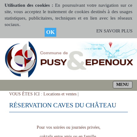
Utilisation des cookies :
En poursuivant votre navigation sur ce
site, vous acceptez le traitement de cookies destinés à des usages
statistiques, publicitaires, techniques et en lien avec les réseaux
sociaux.
EN SAVOIR PLUS
OK
MENU
VOUS ÊTES ICI :
Locations et ventes |
RÉSERVATION CAVES DU CHÂTEAU
Pour vos soirées ou journées privées,
coktails entre amis ou en famille,